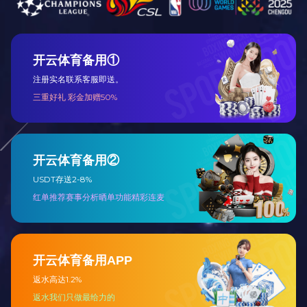
机械搅拌罐
反应搅拌罐
剪切乳化罐
真空脱气罐
CIP清洗系统
果蔬打浆机
瞬时灭菌罐
水处理系统