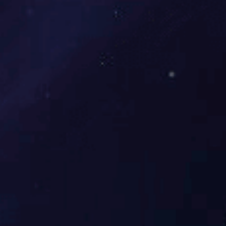
单罐式自动CIP清洗设备