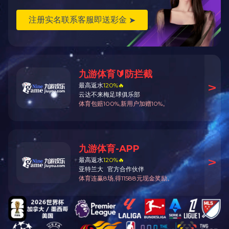
散；同时，由于…
2019-1-11 11:08:37
热烈庆祝多宝网页版_多宝（中国）网
站正式开通！
热烈庆祝多宝网页版_多宝（中国）网站正式开
通！
2018-9-6 14:25:27
总数 2
1
1/1
服务热线