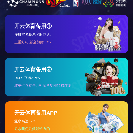
13868868888
0577-86809666 86809777
多宝网页版_多
宝（中国）
13868868888（微信）
点击关注
法律顾问：汪廖律师
技术支持：全民网络
OPYRIGHT © 2018 多宝网页版_多宝（中国）_官网 ALL RIGHTS
RESERVED
浙ICP备19002436号-1